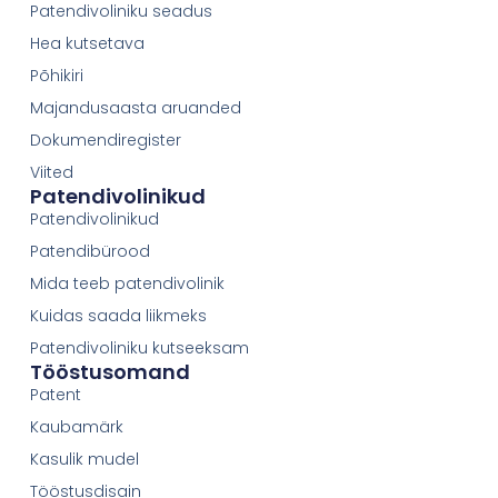
Patendivoliniku seadus
Hea kutsetava
Põhikiri
Majandusaasta aruanded
Dokumendiregister
Viited
Patendivolinikud
Patendivolinikud
Patendibürood
Mida teeb patendivolinik
Kuidas saada liikmeks
Patendivoliniku kutseeksam
Tööstusomand
Patent
Kaubamärk
Kasulik mudel
Tööstusdisain