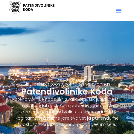
Sinu partner tööstusomandi valdkonnas​
Patendivolinike Koda
Patendivolinike Koda on avalik-õiguslik juriidiline isik,
mis ühendab kõik Eesti patendivolinikud. Me
korraldame patendivoliniku kutseeksameid,
koolitame, teostame järelevalvet ja pühendume
tööstusomandi valdkonna propageerimisele.