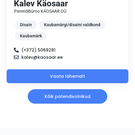
Kalev Käosaar
Patendibüroo KÄOSAAR OÜ
Disain
Kaubamärgi/disaini valdkond
Kaubamärk
(+372) 5069281
kalev@kaosaar.ee
Vaata lähemalt
Kõik patendivolnikud