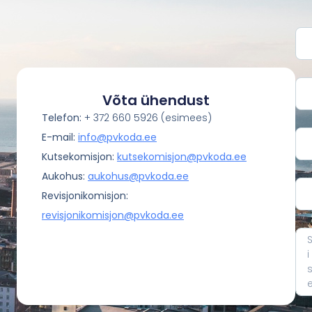
Võta ühendust​
Telefon:
+ 372 660 5926 (esimees)
E-mail:
info@pvkoda.ee
Kutsekomisjon:
kutsekomisjon@pvkoda.ee
Aukohus:
aukohus@pvkoda.ee
Revisjonikomisjon:
revisjonikomisjon@pvkoda.ee