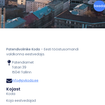
Saada
Patendivolinike Koda
– Eesti tööstusomandi
valdkonna eestvedaja.
Patendiamet
Tatari 39
15041 Tallinn
info@pvkoda.ee
Kojast
Koda
Koja eestvedajad