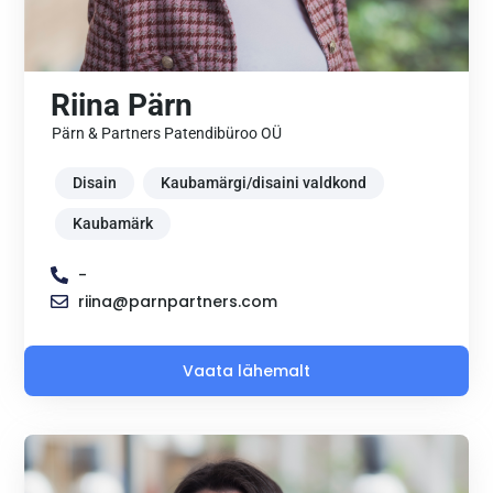
Riina Pärn
Pärn & Partners Patendibüroo OÜ
Disain
Kaubamärgi/disaini valdkond
Kaubamärk
-
riina@parnpartners.com
Vaata lähemalt