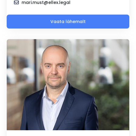
mari.must@ellex.legal
Vaata lähemalt