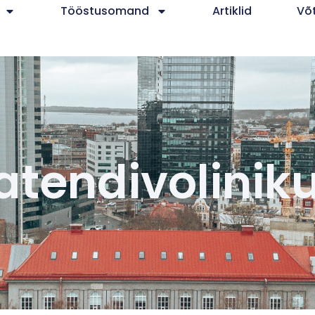
Tööstusomand
Artiklid
Võ
atendivolinik