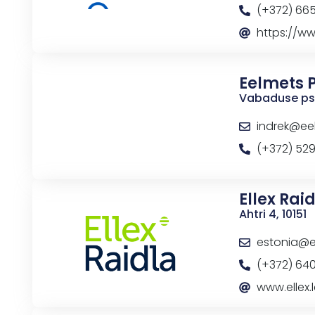
(+372) 66
https://ww
Eelmets 
Vabaduse pst 
indrek@ee
(+372) 52
Ellex Ra
Ahtri 4, 10151
estonia@el
(+372) 64
www.ellex.