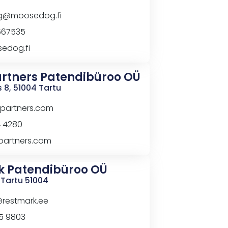
@moosedog.fi
667535
edog.fi
artners Patendibüroo OÜ
 8, 51004 Tartu
partners.com
4 4280
partners.com
k
Patendibüroo
OÜ
 Tartu 51004
@restmark.ee
5 9803