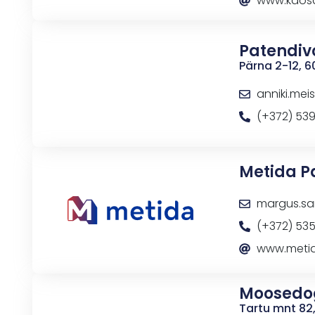
www.kaos
Patendivo
Pärna 2-12, 
anniki.me
(+372) 53
Metida P
margus.s
(+372) 53
www.meti
Moosedo
Tartu mnt 82, 