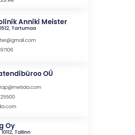
aar.ee
linik Anniki Meister
60512, Tartumaa
ister@gmail.com
997106
atendibüroo OÜ
arap@metida.com
525500
da.com
g Oy
10112, Tallinn