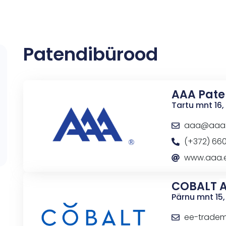
Patendibürood
AAA Pate
Tartu mnt 16, 
aaa@aaa
(+372) 66
www.aaa.
COBALT
Pärnu mnt 15, 
ee-tradem