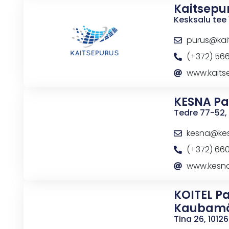
Kaitsepu
Kesksalu tee
purus@kai
(+372) 56
www.kaits
KESNA Pa
Tedre 77-52, 
kesna@ke
(+372) 66
www.kesn
KOITEL Pa
Kaubamä
Tina 26, 10126