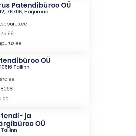
rus
Patendibüroo
OÜ
 12, 76706, Harjumaa
tsepurus.ee
675198
epurus.ee
tendibüroo OÜ
10616 Tallinn
sna.ee
08068
a.ee
tendi- ja
rgibüroo OÜ
 Tallinn