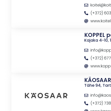
koitel@koit
(+372) 60
www.koitel
KOPPEL p
Kajaka 4-10, 
info@kop
(+372) 67
www.kopp
KÄOSAA
Tähe 94, Tar
info@kaos
(+372) 73