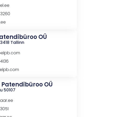
el.ee
33260
.ee
atendibüroo OÜ
13418 Tallinn
pelpb.com
74136
elpb.com
R
Patendibüroo
OÜ
tu 50107
aar.ee
83051