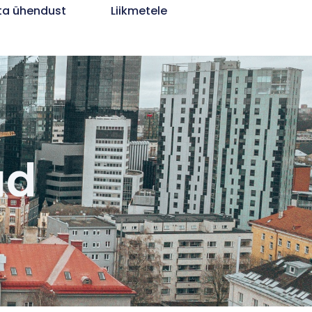
ta ühendust
Liikmetele
ud