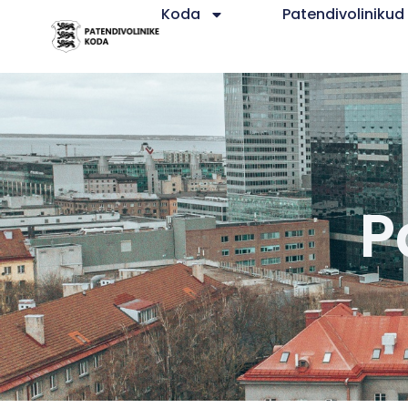
Koda
Patendivolinikud
P