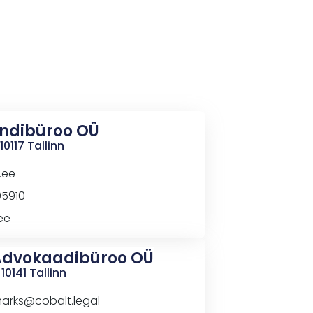
ndibüroo OÜ
10117 Tallinn
.ee
05910
ee
Advokaadibüroo
OÜ
10141 Tallinn
arks@cobalt.legal