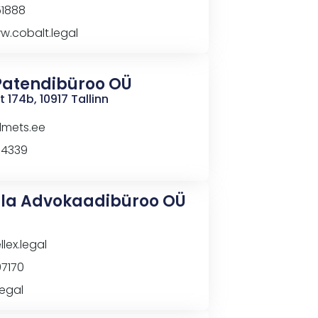
51888
w.cobalt.legal
Patendibüroo OÜ
174b, 10917 Tallinn
lmets.ee
94339
idla Advokaadibüroo OÜ
lex.legal
07170
legal