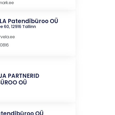
mark.ee
LA Patendibüroo OÜ
60, 12916 Tallinn
rvela.ee
 0816
JA PARTNERID
BÜROO OÜ
atendibüroo
OÜ