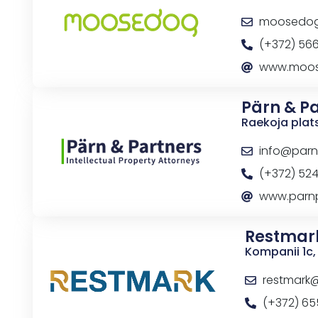
moosedog
(+372) 56
www.moos
Pärn & P
Raekoja plats
info@parn
(+372) 52
www.parn
Restmar
Kompanii 1c,
restmark
(+372) 65