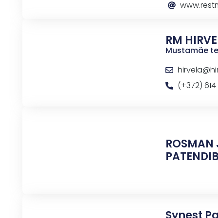
www.rest
RM HIRVE
Mustamäe tee 
hirvela@hi
(+372) 614
ROSMAN 
PATENDI
Synest
P