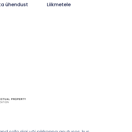
ta ühendust
Liikmetele
 selle riigi või piirkonna asutuses, kus