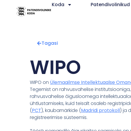
Koda
Patendivolinikud
Tagasi
WIPO
WIPO on
Ülemaailmse Intellektuaalse Omand
Tegemist on rahvusvahelise institutsiooniga,
rahvusvahelise õigusloomega intellektuaal
ühtlustamiseks, kuid teisalt osaleb registrip
(
PCT
), kaubamärkide (
Madridi protokoll
) ja 
registreerimise süsteemis.
Tööstusomandile õiguskaitse saamiseks on vaja