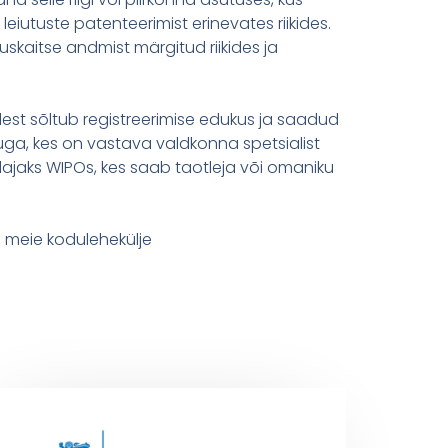
eiutuste patenteerimist erinevates riikides.
uskaitse andmist märgitud riikides ja
lest sõltub registreerimise edukus ja saadud
uga, kes on vastava valdkonna spetsialist
ndajaks WIPOs, kes saab taotleja või omaniku
 meie kodulehekülje