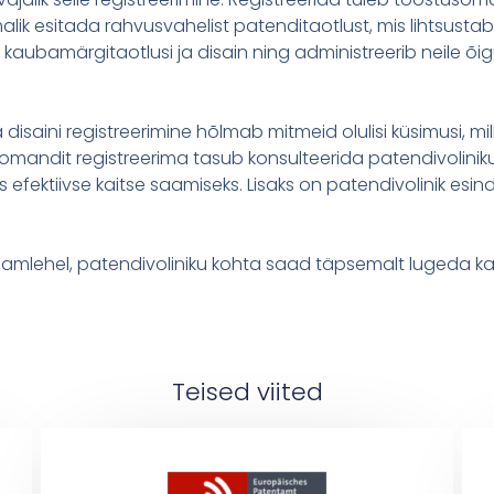
ik esitada rahvusvahelist patenditaotlust, mis lihtsustab l
i kaubamärgitaotlusi ja disain ning administreerib neile õig
isaini registreerimine hõlmab mitmeid olulisi küsimusi, mil
somandit registreerima tasub konsulteerida patendivolinik
s efektiivse kaitse saamiseks. Lisaks on patendivolinik esi
amlehel, patendivoliniku kohta saad täpsemalt lugeda ka
Teised viited