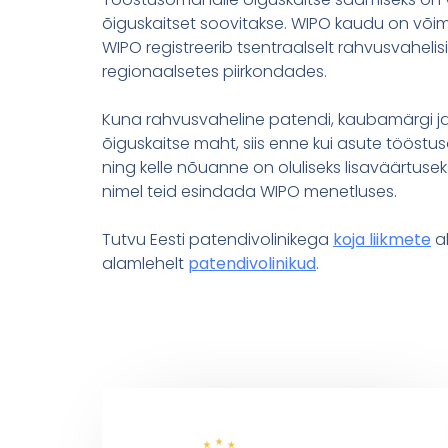
õiguskaitset soovitakse. WIPO kaudu on võimal
WIPO registreerib tsentraalselt rahvusvahelis
regionaalsetes piirkondades.
Kuna rahvusvaheline patendi, kaubamärgi ja d
õiguskaitse maht, siis enne kui asute tööstu
ning kelle nõuanne on oluliseks lisaväärtusek
nimel teid esindada WIPO menetluses.
Tutvu Eesti patendivolinikega
koja liikmete
al
alamlehelt
patendivolinikud
.