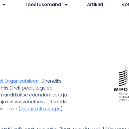
Tööstusomand
Artiklid
Võ
i Organisatsiooni
lühendiks.
 mis ühelt poolt tegeleb
omandi kaitse edendamiseks ja
idaja rahvusvahelises patentide
disainide (
Haagi kokkuleppe
)
lik selle registreerimine. Registreerida tuleb tööstusomand