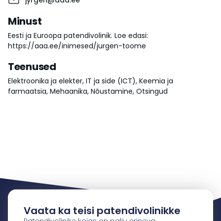
jyrgen@aaa.ee
Minust
Eesti ja Euroopa patendivolinik. Loe edasi:
https://aaa.ee/inimesed/jurgen-toome
Teenused
Elektroonika ja elekter
,
IT ja side (ICT)
,
Keemia ja
farmaatsia
,
Mehaanika
,
Nõustamine
,
Otsingud
Vaata ka teisi patendivolinikke