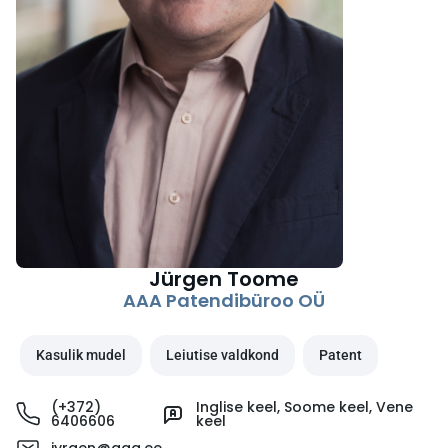
Jürgen Toome
AAA Patendibüroo OÜ
Kasulik mudel
Leiutise valdkond
Patent
(+372)
Inglise keel
,
Soome keel
,
Vene
6406606
keel