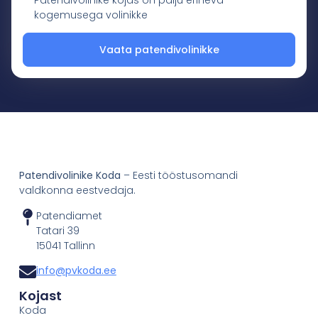
Patendivolinike kojas on palju erineva
kogemusega volinikke
Vaata patendivolinikke
Patendivolinike Koda
– Eesti tööstusomandi
valdkonna eestvedaja.
Patendiamet
Tatari 39
15041 Tallinn
info@pvkoda.ee
Kojast
Koda