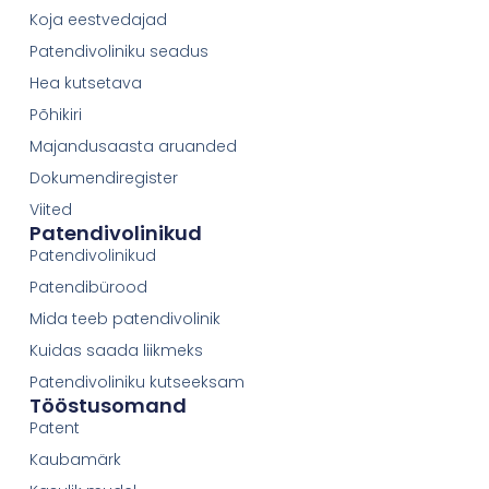
Koja eestvedajad
Patendivoliniku seadus
Hea kutsetava
Põhikiri
Majandusaasta aruanded
Dokumendiregister
Viited
Patendivolinikud
Patendivolinikud
Patendibürood
Mida teeb patendivolinik
Kuidas saada liikmeks
Patendivoliniku kutseeksam
Tööstusomand
Patent
Kaubamärk