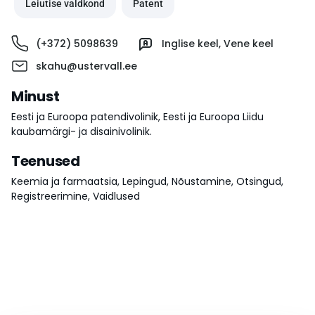
Leiutise valdkond
Patent
(+372) 5098639
Inglise keel
,
Vene keel
skahu@ustervall.ee
Minust
Eesti ja Euroopa patendivolinik, Eesti ja Euroopa Liidu
kaubamärgi- ja disainivolinik.
Teenused
Keemia ja farmaatsia
,
Lepingud
,
Nõustamine
,
Otsingud
,
Registreerimine
,
Vaidlused