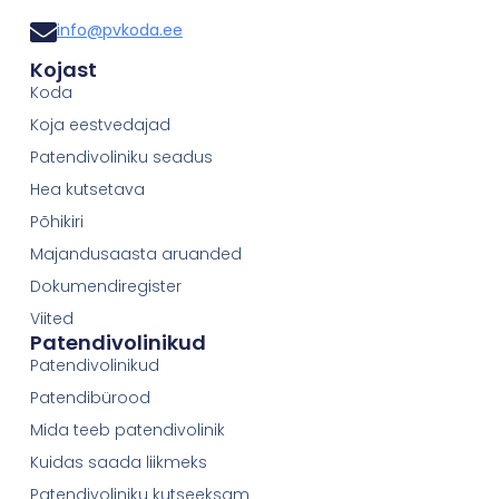
info@pvkoda.ee
Kojast
Koda
Koja eestvedajad
Patendivoliniku seadus
Hea kutsetava
Põhikiri
Majandusaasta aruanded
Dokumendiregister
Viited
Patendivolinikud
Patendivolinikud
Patendibürood
Mida teeb patendivolinik
Kuidas saada liikmeks
Patendivoliniku kutseeksam