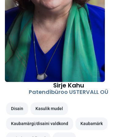
Sirje Kahu
Patendibüroo USTERVALL OÜ
Disain
Kasulik mudel
Kaubamärgi/disaini valdkond
Kaubamärk